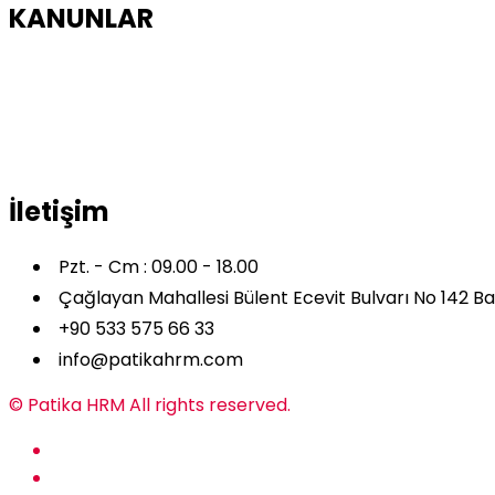
KANUNLAR
4857 Sayılı İş Kanunu
Yabancılar ve Uluslararası Koruma
Uluslararası İş Gücü Kanunu
4904 Saylı Türkiye İş Kurumu Kanunu
İletişim
Pzt. - Cm : 09.00 - 18.00
Çağlayan Mahallesi Bülent Ecevit Bulvarı No 142 B
+90 533 575 66 33
info@patikahrm.com
© Patika HRM All rights reserved.
Kullanım Şartları
Gizlilik Politikası