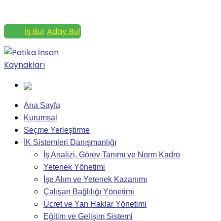
+90 533 575 66 33
info@patikahrm.com
İş Bul
Aday Bul
Facebook Profile
Twitter Profile
Inst
Ana Sayfa
Kurumsal
Seçme Yerleştirme
İK Sistemleri Danışmanlığı
İş Analizi, Görev Tanımı ve Norm Kadro
Yetenek Yönetimi
İşe Alım ve Yetenek Kazanımı
Çalışan Bağlılığı Yönetimi
Ücret ve Yan Haklar Yönetimi
Eğitim ve Gelişim Sistemi