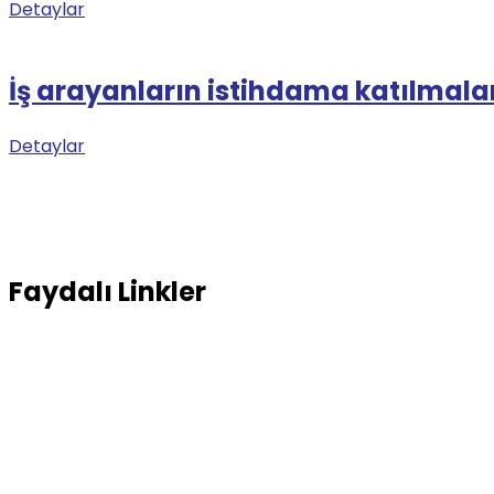
Detaylar
İş arayanların istihdama katılmaları
Detaylar
Faydalı Linkler
Aile Çalışma ve Sosyal Hizmetler Bakanlığı
Türkiye İş Kurumu
SGK
www.konsolosluk.gov.tr
Lobur Organizastion