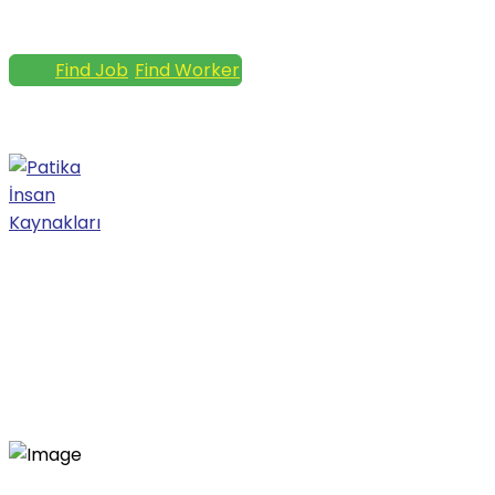
+90 533 575 66 33
info@patikahrm.com
Find Job
Find Worker
Facebook Profile
Twitter
Profile
Instagram Profile
Selection/Placement
Services